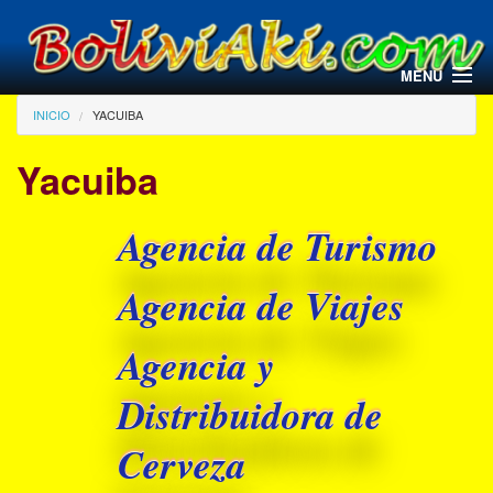
Pasar al contenido principal
MENU
Usted está aquí
INICIO
YACUIBA
Yacuiba
Agencia de Turismo
Agencia de Viajes
Agencia y
Distribuidora de
Cerveza