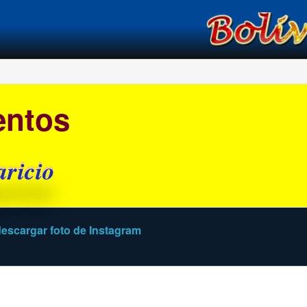
í
entos
aricio
escargar foto de Instagram