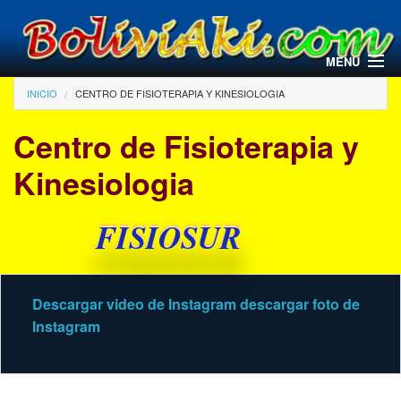
Pasar al contenido principal
MENU
Usted está aquí
INICIO
CENTRO DE FISIOTERAPIA Y KINESIOLOGIA
Centro de Fisioterapia y
Kinesiologia
FISIOSUR
Descargar video de Instagram
descargar foto de
Instagram