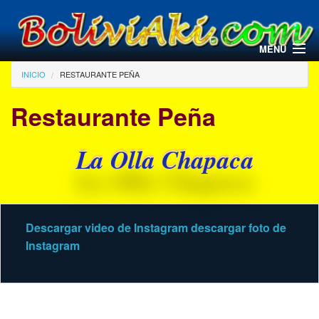
Pasar al contenido principal
MENU
Usted está aquí
INICIO
RESTAURANTE PEÑA
Restaurante Peña
La Olla Chapaca
Descargar video de Instagram
descargar foto de
Instagram