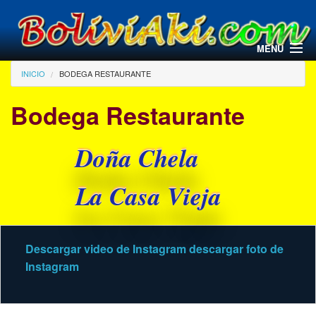
Pasar al contenido principal
MENU
Usted está aquí
INICIO
BODEGA RESTAURANTE
Bodega Restaurante
Doña Chela
La Casa Vieja
Descargar video de Instagram
descargar foto de
Instagram