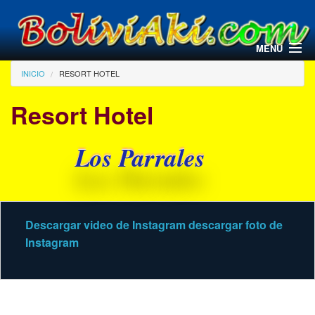
Pasar al contenido principal
MENU
Usted está aquí
INICIO
RESORT HOTEL
Resort Hotel
Los Parrales
Descargar video de Instagram
descargar foto de
Instagram