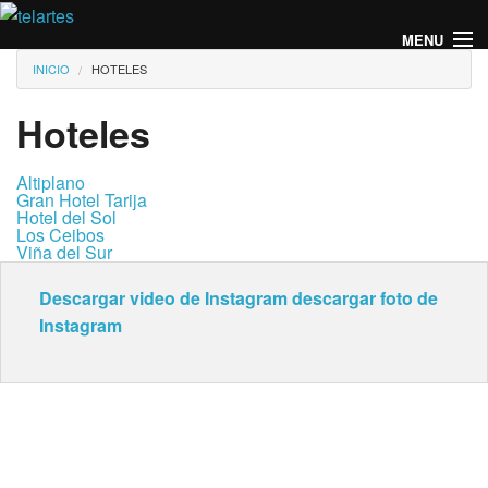
Pasar al contenido principal
MENU
Usted está aquí
INICIO
HOTELES
Hoteles
Altiplano
Gran Hotel Tarija
Hotel del Sol
Los Ceibos
Viña del Sur
Descargar video de Instagram
descargar foto de
Instagram