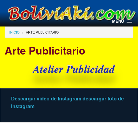
Pasar al contenido principal
MENU
Usted está aquí
INICIO
ARTE PUBLICITARIO
Arte Publicitario
Atelier Publicidad
Descargar video de Instagram
descargar foto de
Instagram