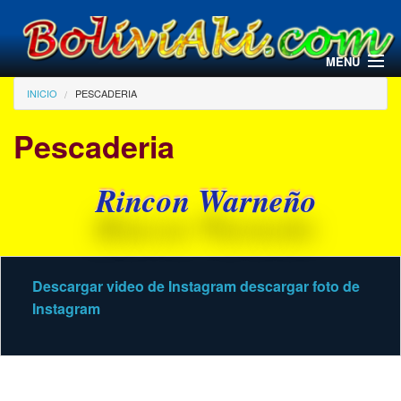
Pasar al contenido principal
MENU
Usted está aquí
INICIO
PESCADERIA
Pescaderia
Rincon Warneño
Descargar video de Instagram
descargar foto de
Instagram