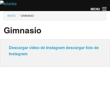
Pasar al contenido principal
MENU
Usted está aquí
INICIO
GIMNASIO
Gimnasio
Descargar video de Instagram
descargar foto de
Instagram