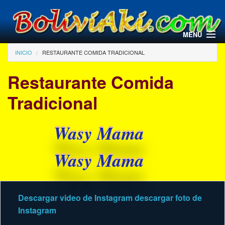
Pasar al contenido principal
MENU
Usted está aquí
INICIO
RESTAURANTE COMIDA TRADICIONAL
Restaurante Comida
Tradicional
Wasy Mama
Wasy Mama
Descargar video de Instagram
descargar foto de
Instagram