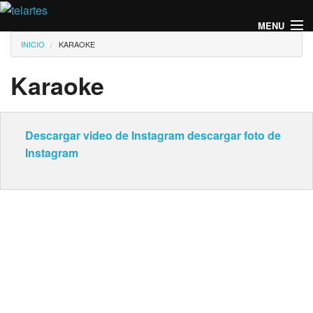
Pasar al contenido principal
MENU
Usted está aquí
INICIO
KARAOKE
Karaoke
Descargar video de Instagram
descargar foto de
Instagram