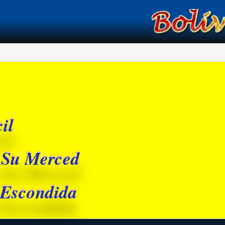
í
il
 Su Merced
 Escondida