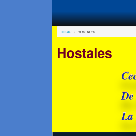
Pasar al contenido principal
Usted está aqu
INICIO
HOSTALES
Hostales
Cec
De
La