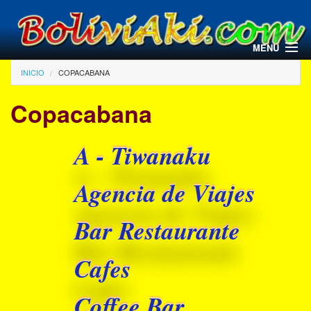
Pasar al contenido principal
MENU
Usted está aquí
INICIO
COPACABANA
Copacabana
A - Tiwanaku
Agencia de Viajes
Bar Restaurante
Cafes
Coffee Bar